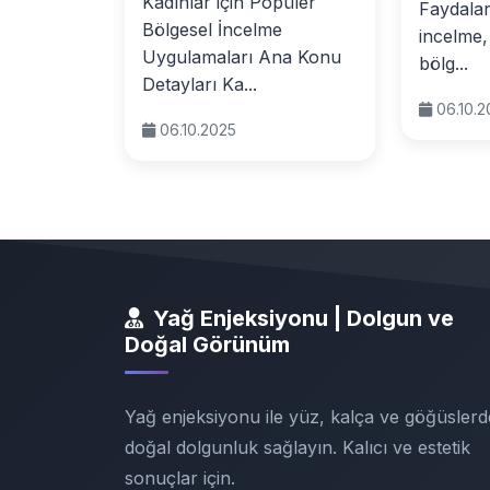
Kadınlar için Popüler
Faydalar
Bölgesel İncelme
incelme,
Uygulamaları Ana Konu
bölg...
Detayları Ka...
06.10.
06.10.2025
Yağ Enjeksiyonu | Dolgun ve
Doğal Görünüm
Yağ enjeksiyonu ile yüz, kalça ve göğüslerd
doğal dolgunluk sağlayın. Kalıcı ve estetik
sonuçlar için.