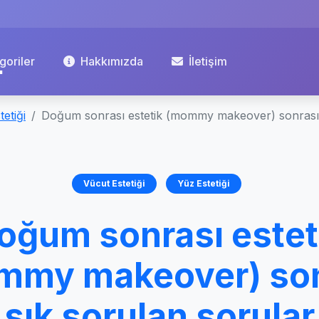
goriler
Hakkımızda
İletişim
etiği
Doğum sonrası estetik (mommy makeover) sonrası 
Vücut Estetiği
Yüz Estetiği
oğum sonrası estet
mmy makeover) son
sık sorulan sorular