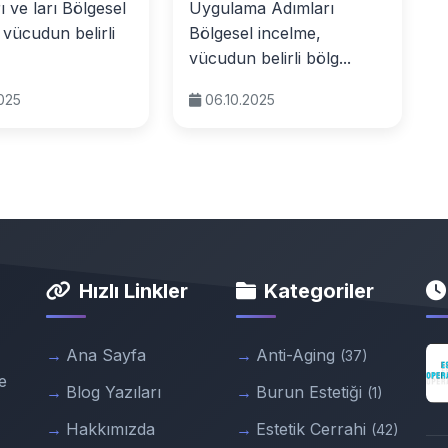
ı ve ları Bölgesel
Uygulama Adımları
 vücudun belirli
Bölgesel incelme,
vücudun belirli bölg...
2025
06.10.2025
Hızlı Linkler
Kategoriler
Ana Sayfa
Anti-Aging
(37)
e
Blog Yazıları
Burun Estetiği
(1)
Hakkımızda
Estetik Cerrahi
(42)