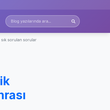
sık sorulan sorular
ik
rası