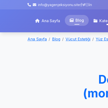
info@yagenjeksiyonu.site
Blog
Ana Sayfa
Kate
Ana Sayfa
Blog
Vücut Estetiği
Yüz Est
D
(mo